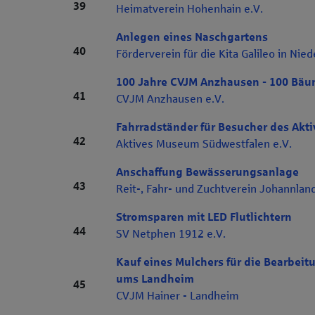
Rang 39
39
Heimatverein Hohenhain e.V.
Anlegen eines Naschgartens
Rang 40
40
Förderverein für die Kita Galileo in Nied
100 Jahre CVJM Anzhausen - 100 Bäum
Rang 41
41
CVJM Anzhausen e.V.
Fahrradständer für Besucher des Ak
Rang 42
42
Aktives Museum Südwestfalen e.V.
Anschaffung Bewässerungsanlage
Rang 43
43
Reit-, Fahr- und Zuchtverein Johannland
Stromsparen mit LED Flutlichtern
Rang 44
44
SV Netphen 1912 e.V.
Kauf eines Mulchers für die Bearbeit
ums Landheim
Rang 45
45
CVJM Hainer - Landheim