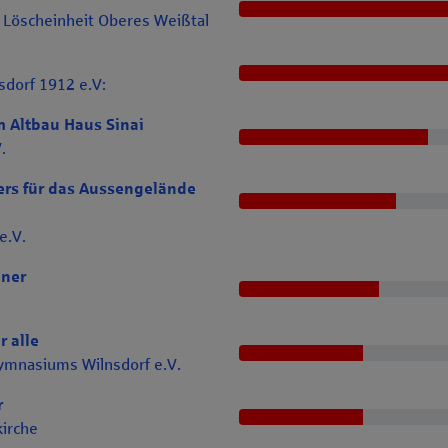
r Löscheinheit Oberes Weißtal
sdorf 1912 e.V:
 Altbau Haus Sinai
.
ers für das Aussengelände
e.V.
iner
r alle
ymnasiums Wilnsdorf e.V.
r
kirche