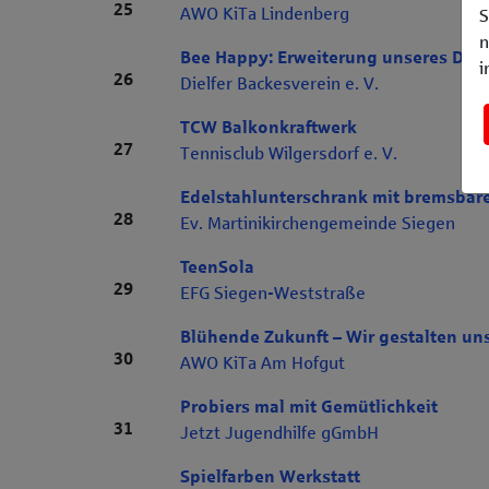
Rang 25
25
AWO KiTa Lindenberg
S
n
Bee Happy: Erweiterung unseres Del
i
Rang 26
26
Dielfer Backesverein e. V.
TCW Balkonkraftwerk
Rang 27
27
Tennisclub Wilgersdorf e. V.
Edelstahlunterschrank mit bremsbar
Rang 28
28
Ev. Martinikirchengemeinde Siegen
TeenSola
Rang 29
29
EFG Siegen-Weststraße
Blühende Zukunft – Wir gestalten uns
Rang 30
30
AWO KiTa Am Hofgut
Probiers mal mit Gemütlichkeit
Rang 31
31
Jetzt Jugendhilfe gGmbH
Spielfarben Werkstatt