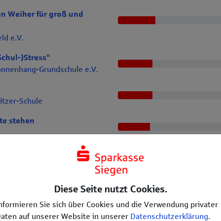
en Weiher für groß und
ld e.V.
chul-)Stress“
onnenhang-Grundschule e.V.
itzer-Schule
te stehen
Boden
Diese Seite nutzt Cookies.
nformieren Sie sich über Cookies und die Verwendung privater
aten auf unserer Website in unserer
Datenschutzerklärung
.