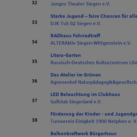
Rang 32
32
Junges Theater Siegen e.V.
Starke Jugend – faire Chancen für all
Rang 33
33
DJK TuS 02 Siegen e.V.
RADhaus Fahrradtreff
Rang 34
34
ALTERAktiv Siegen-Wittgenstein e.V.
Litera-Garten
Rang 35
35
Russisch-Deutsches Kulturzentrum Lite
Das Atelier im Grünen
Rang 36
36
Agnesenhof Naturpädagogik&gesellschaf
LED Beleuchtung im Clubhaus
Rang 37
37
Golfclub Siegerland e.V.
Förderung der Kinder - und Jugendg
Rang 38
38
Turnverein Einigkeit 1900 Netphen e. V
Balkonkraftwerk Bürgerhaus