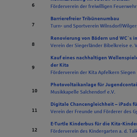
Rang 6
6
Förderverein der freiwilligen Feuerweh
Barrierefreier Tribünenumbau
Rang 7
7
Turn- und Sportverein Wilnsdorf/Wilger
Renovierung von Bädern und WC´s im
Rang 8
8
Verein der Siegerländer Bibelkreise e. V
Kauf eines nachhaltigen Wellenspiel
der Kita
Rang 9
9
Förderverein der Kita Apfelkern Siegen 
Photovoltaikanlage für Jugendconta
Rang 10
10
Musikkapelle Salchendorf e.V.
Digitale Chancengleichheit – iPads fü
Rang 11
11
Verein der Freunde und Förderer des G
E-Turtle Kinderbus für die Kita-Kinde
Rang 12
12
Förderverein des Kindergarten a. d. Tal