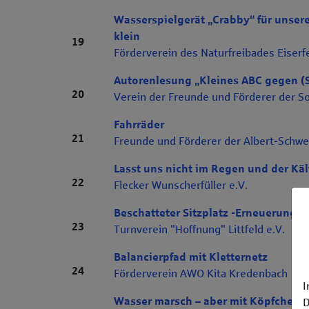
Wasserspielgerät „Crabby“ für unser
klein
Rang 19
19
Förderverein des Naturfreibades Eiserfe
Autorenlesung „Kleines ABC gegen (S
Rang 20
20
Verein der Freunde und Förderer der S
Fahrräder
Rang 21
21
Freunde und Förderer der Albert-Schwe
Lasst uns nicht im Regen und der Käl
Rang 22
22
Flecker Wunscherfüller e.V.
Beschatteter Sitzplatz -Erneuerung 
Rang 23
23
Turnverein "Hoffnung" Littfeld e.V.
Balancierpfad mit Kletternetz
Rang 24
24
Förderverein AWO Kita Kredenbach
I
Wasser marsch – aber mit Köpfchen!
D