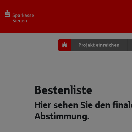
Seite
Klicken Sie, um die Navigation zu überspringen und zum Haup
Projekt einreichen
Bestenliste
Bestenliste
Hier sehen Sie den fina
Abstimmung.