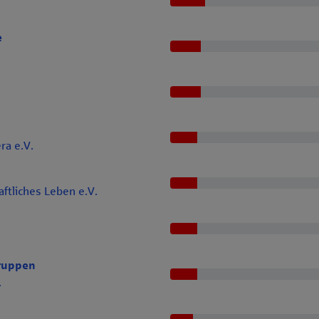
e
ra e.V.
tliches Leben e.V.
ruppen
.