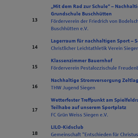
„Mit dem Rad zur Schule“ – Nachhalti
Grundschule Buschhütten
Rang 13
13
Förderverein der Friedrich von Bodels
Buschhütten e.V.
Lagerraum für nachhaltigen Sport – 
Rang 14
14
Christlicher Leichtathletik Verein Sieger
Klassenzimmer Bauernhof
Rang 15
15
Förderverein Pestalozzischule Freudenb
Nachhaltige Stromversorgung Zeltlag
Rang 16
16
THW Jugend Siegen
Wetterfester Treffpunkt am Spielfeldr
Teilhabe auf unserem Sportplatz
Rang 17
17
FC Grün Weiss Siegen e.V.
LILO-Kidsclub
Rang 18
18
Gemeinschaft "Entschieden für Christus"