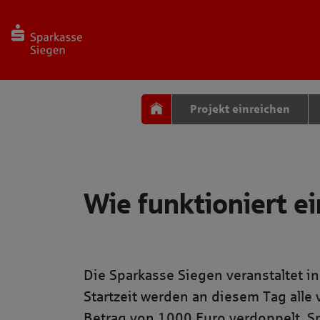
Seite
Klicken Sie, um die Navigation zu überspringen und zum Haup
Projekt einreichen
Anleitung Verdopplungsaktion
Wie funktioniert e
Die Sparkasse Siegen veranstaltet 
Startzeit werden an diesem Tag alle
Betrag von 1000 Euro verdoppelt. Sp