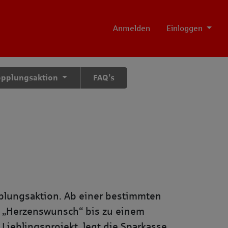
Anmelden
Einloggen
opplungsaktion
FAQ’s
plungsaktion. Ab einer bestimmten
rm „Herzenswunsch“ bis zu einem
Lieblingsprojekt, legt die Sparkasse