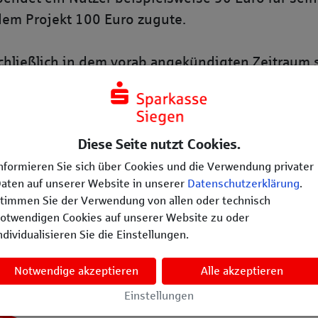
em Projekt 100 Euro zugute.
chließlich in dem vorab angekündigten Zeitraum s
aufgebraucht ist. Der genaue Tag und die Uhrze
und
herzenswunsch-siegen.de
) sowie unseren Auf
Diese Seite nutzt Cookies.
nformieren Sie sich über Cookies und die Verwendung privater
Organisation von dieser Aktion profitieren zu kön
aten auf unserer Website in unserer
Datenschutzerklärung
.
 und ein Projekt hochgeladen haben. Infos zur Reg
timmen Sie der Verwendung von allen oder technisch
otwendigen Cookies auf unserer Website zu oder
ndividualisieren Sie die Einstellungen.
pende unterstützen? So funktioniert die Verdopp
Notwendige akzeptieren
Alle akzeptieren
Einstellungen