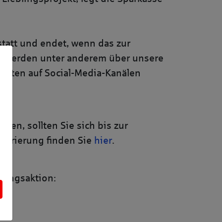
tatt und endet, wenn das zur
it werden unter anderem über unsere
ritten auf Social-Media-Kanälen
nen, sollten Sie sich bis zur
istrierung finden Sie
hier
.
elungsaktion: