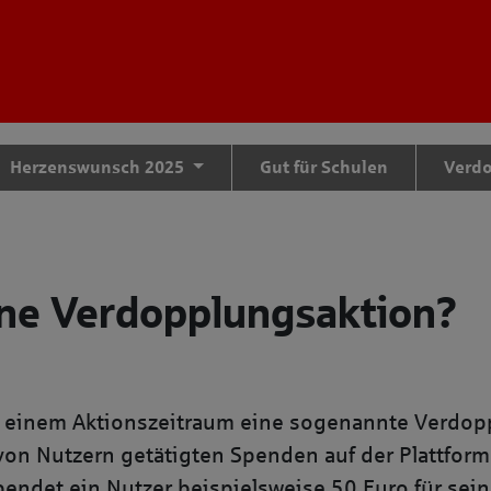
tteil zu gelangen
Herzenswunsch 2025
Gut für Schulen
Verd
ine Verdopplungsaktion?
in einem Aktionszeitraum eine sogenannte Verdop
 von Nutzern getätigten Spenden auf der Plattfo
endet ein Nutzer beispielsweise 50 Euro für sein 