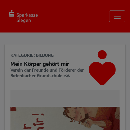
Seite
Klicken Sie, um die Navigation zu überspringen und zum Haup
KATEGORIE
: BILDUNG
Mein Körper gehört mir
Verein der Freunde und Förderer der
Birlenbacher Grundschule e.V.